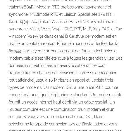
étaient 2885P : Modem RTC professionnel asynchrone et
synchrone, Multimode RTC et Liaison Spécialisée 2/4 fils :
6411 6434 : Adaptateur Accès de Base RNIS asynchrone et
synchrone, V120, V110, V14, HDLC, PPP, MLP, X25, PAD, et Fax
– modem V21-V34 dans canal B Ce style de modem est en
réalité un véritable routeur Ethernet monoposte. Testée dés la
fin 1995 sur le 7éme arrondissement de Paris, la technologie
modem câble s'est vite étendue à toutes les grandes villes. Les
données sont véhiculées à travers le câble utilise pour
transmettre les chaînes de télévision. La vitesse de réception
peut atteindre jusqu'à 10 Mbits/s en appel et Il existe trois
types de modems. Un modem DSL a une prise RJ11 pour se
connecter à une ligne téléphonique standard. Un modem câble
fournit un accès Internet haut débit via un câble coaxial. Un
routeur combiné est une combinaison d'un modem et d'un
routeur. Si vous avez un modem câble ou DSL, Deco
sélectionne le type de connexion lors de l'installation et vous