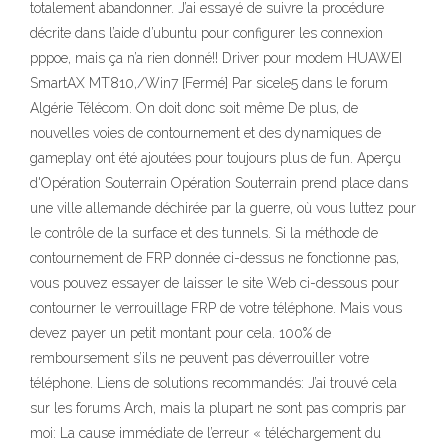
totalement abandonner. J’ai essayé de suivre la procédure
décrite dans l’aide d’ubuntu pour configurer les connexion
pppoe, mais ça n’a rien donné!! Driver pour modem HUAWEI
SmartAX MT810,/Win7 [Fermé] Par sicele5 dans le forum
Algérie Télécom. On doit donc soit même De plus, de
nouvelles voies de contournement et des dynamiques de
gameplay ont été ajoutées pour toujours plus de fun. Aperçu
d'Opération Souterrain Opération Souterrain prend place dans
une ville allemande déchirée par la guerre, où vous luttez pour
le contrôle de la surface et des tunnels. Si la méthode de
contournement de FRP donnée ci-dessus ne fonctionne pas,
vous pouvez essayer de laisser le site Web ci-dessous pour
contourner le verrouillage FRP de votre téléphone. Mais vous
devez payer un petit montant pour cela. 100% de
remboursement s’ils ne peuvent pas déverrouiller votre
téléphone. Liens de solutions recommandés: J’ai trouvé cela
sur les forums Arch, mais la plupart ne sont pas compris par
moi: La cause immédiate de l’erreur « téléchargement du